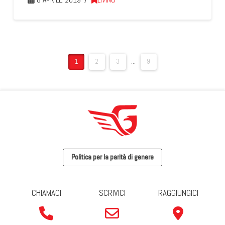
8 APRILE 2019
LIVING
1
2
3
...
9
Politica per la parità di genere
CHIAMACI
SCRIVICI
RAGGIUNGICI