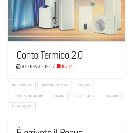
Conto Termico 2.0
9 GENNAIO 2021
NOVITÀ
BONUS TERMICO
DETRAZIONE FISCALE
ECOLOGIA
EFFICIENZA ENERGETICA
ISOLANTI
POMPE DI CALORE
RISPARMIO
STUFE A PELLET
È arrivato il Bonus