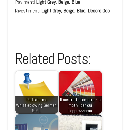
Pavimenti
Light Grey, Beige, Blue
Rivestimenti
Light Grey, Beige, Blue, Decoro Geo
Related Posts:
Piattaforma
Il nostro tintometro - 5
Whistleblowing Germani
motivi per cui
S.R.L.
l'apprezziamo