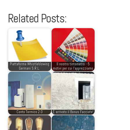
Related Posts:
Piattaforma Whistleblowing
Il nostro tintometro - 5
Germani S.R.L.
motivi per cui l'apprezziamo
Conto Termico 2.0
È arrivato il Bonus Facciate!