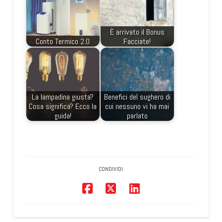
È arrivato il Bonus
Conto Termico 2.0
Facciate!
La lampadina giusta?
Benefici del sughero di
Cosa significa? Ecco la
cui nessuno vi ha mai
guida!
parlato
CONDIVIDI