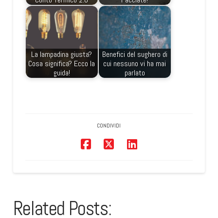
La lampadina giusta?
Benefici del sughero di
Cosa significa? Ecco la
cui nessuno vi ha mai
guida!
parlato
CONDIVIDI
Related Posts: