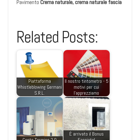
Pavimento
Crema naturale, crema naturale fascia
Related Posts:
Piattaforma
Il nostro tintometro - 5
Whistleblowing Germani
motivi per cui
S.R.L.
l'apprezziamo
È arrivato il Bonus
Conto Termico 2.0
Facciate!