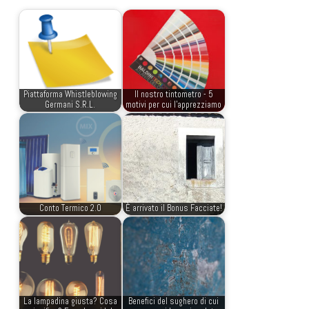
Piattaforma Whistleblowing
Il nostro tintometro - 5
Germani S.R.L.
motivi per cui l'apprezziamo
Conto Termico 2.0
È arrivato il Bonus Facciate!
La lampadina giusta? Cosa
Benefici del sughero di cui