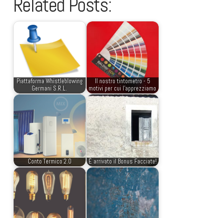
Related Posts:
Piattaforma Whistleblowing
Il nostro tintometro - 5
Germani S.R.L.
motivi per cui l'apprezziamo
Conto Termico 2.0
È arrivato il Bonus Facciate!