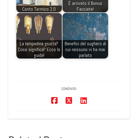
È arrivato il Bonus
Conto Termico 2.0
Facciate!
La lampadina giusta?
Benefici del sughero di
Cosa significa? Ecco la
cui nessuno vi ha mai
guida!
parlato
CONDIVIDI