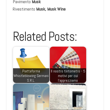
Pavimento
Musk
Rivestimento
Musk, Musk Wine
Related Posts:
Piattaforma
Il nostro tintometro - 5
Whistleblowing Germani
motivi per cui
S.R.L.
l'apprezziamo