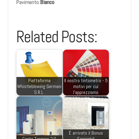
Pavimento
Bianco
Related Posts:
Piattaforma
Il nostro tintometro - 5
Whistleblowing Germani
motivi per cui
S.R.L.
l'apprezziamo
È arrivato il Bonus
Conto Termico 2.0
Facciate!