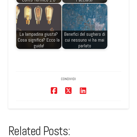
La lampadina giusta?
Benefici del sughero di
Cosa significa? Ecco la
cui nessuno vi ha mai
guida!
parlato
CONDIVIDI
Related Posts: