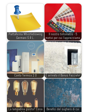
Piattaforma Whistleblowing
Il nostro tintometro - 5
Germani S.R.L.
motivi per cui l'apprezziamo
Conto Termico 2.0
È arrivato il Bonus Facciate!
La lampadina giusta? Cosa
Benefici del sughero di cui