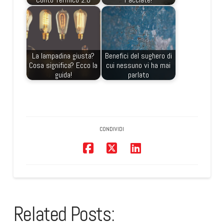
La lampadina giusta?
Benefici del sughero di
Cosa significa? Ecco la
cui nessuno vi ha mai
guida!
parlato
CONDIVIDI
Related Posts: