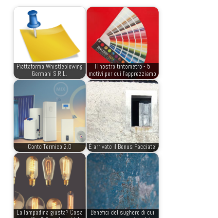
Piattaforma Whistleblowing
Il nostro tintometro - 5
Germani S.R.L.
motivi per cui l'apprezziamo
Conto Termico 2.0
È arrivato il Bonus Facciate!
La lampadina giusta? Cosa
Benefici del sughero di cui