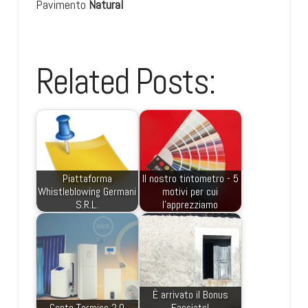
Pavimento
Natural
Related Posts:
Piattaforma
Il nostro tintometro - 5
Whistleblowing Germani
motivi per cui
S.R.L.
l'apprezziamo
È arrivato il Bonus
Conto Termico 2.0
Facciate!