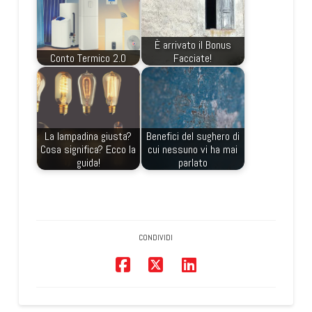
È arrivato il Bonus
Conto Termico 2.0
Facciate!
La lampadina giusta?
Benefici del sughero di
Cosa significa? Ecco la
cui nessuno vi ha mai
guida!
parlato
CONDIVIDI