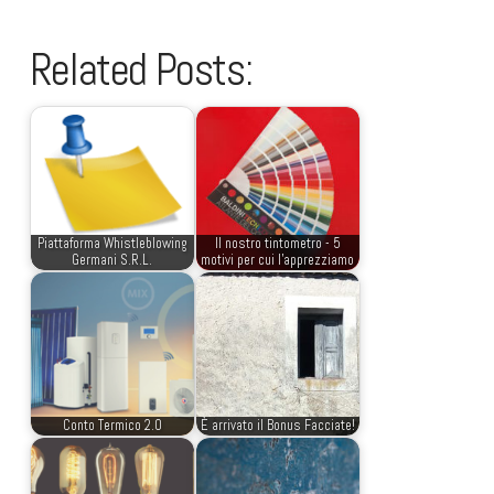
Related Posts:
Piattaforma Whistleblowing
Il nostro tintometro - 5
Germani S.R.L.
motivi per cui l'apprezziamo
Conto Termico 2.0
È arrivato il Bonus Facciate!