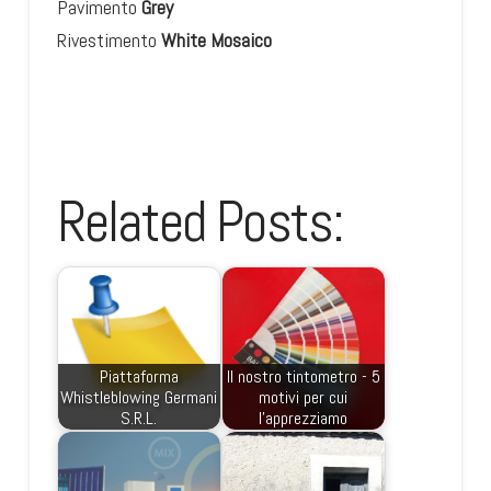
Pavimento
Grey
Rivestimento
White Mosaico
Related Posts:
Piattaforma
Il nostro tintometro - 5
Whistleblowing Germani
motivi per cui
S.R.L.
l'apprezziamo