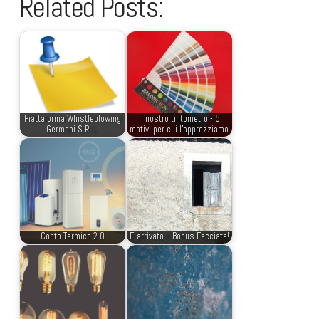
Related Posts:
Piattaforma Whistleblowing
Il nostro tintometro - 5
Germani S.R.L.
motivi per cui l'apprezziamo
Conto Termico 2.0
È arrivato il Bonus Facciate!