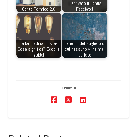
È arrivato il Bonus
Conto Termico 2.0
Facciate!
La lampadina giusta?
Benefici del sughero di
Cosa significa? Ecco la
cui nessuno vi ha mai
guida!
parlato
CONDIVIDI