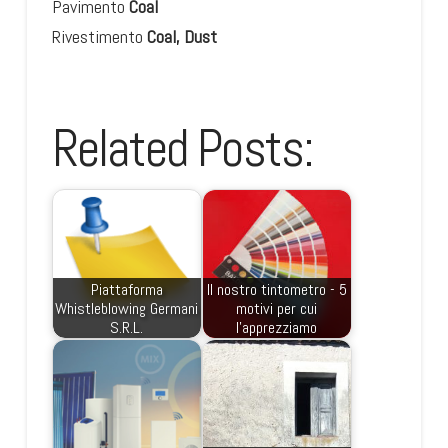
Pavimento
Coal
Rivestimento
Coal, Dust
Related Posts:
Piattaforma
Il nostro tintometro - 5
Whistleblowing Germani
motivi per cui
S.R.L.
l'apprezziamo